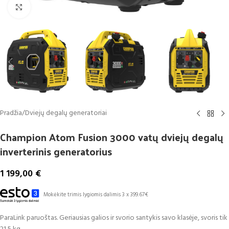
Spustelėkite, kad padidintumėte
Pradžia
/
Dviejų degalų generatoriai
Champion Atom Fusion 3000 vatų dviejų degalų
inverterinis generatorius
1 199,00
€
Mokėkite trimis lygiomis dalimis 3 x 399.67€
ParaLink paruoštas. Geriausias galios ir svorio santykis savo klasėje, svoris tik