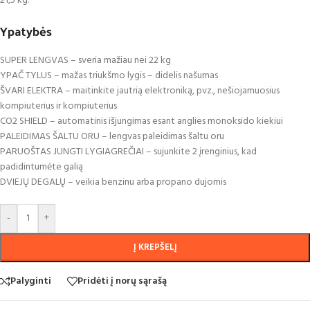
21,5 kg.
Ypatybės
SUPER LENGVAS – sveria mažiau nei 22 kg
YPAČ TYLUS – mažas triukšmo lygis – didelis našumas
ŠVARI ELEKTRA – maitinkite jautrią elektroniką, pvz., nešiojamuosius
kompiuterius ir kompiuterius
CO2 SHIELD – automatinis išjungimas esant anglies monoksido kiekiui
PALEIDIMAS ŠALTU ORU – lengvas paleidimas šaltu oru
PARUOŠTAS JUNGTI LYGIAGREČIAI – sujunkite 2 įrenginius, kad
padidintumėte galią
DVIEJŲ DEGALŲ – veikia benzinu arba propano dujomis
-
+
Į KREPŠELĮ
Palyginti
Pridėti į norų sąrašą