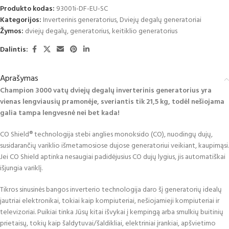
Produkto kodas:
93001i-DF-EU-SC
Kategorijos:
Inverterinis generatorius
,
Dviejų degalų generatoriai
Žymos:
dviejų degalų
,
generatorius
,
keitiklio generatorius
Dalintis:
Aprašymas
Champion 3000 vatų dviejų degalų inverterinis generatorius yra
vienas lengviausių pramonėje, sveriantis tik 21,5 kg, todėl nešiojama
galia tampa lengvesnė nei bet kada!
CO Shield® technologija stebi anglies monoksido (CO), nuodingų dujų,
susidarančių variklio išmetamosiose dujose generatoriui veikiant, kaupimąsi.
Jei CO Shield aptinka nesaugiai padidėjusius CO dujų lygius, jis automatiškai
išjungia variklį.
Tikros sinusinės bangos inverterio technologija daro šį generatorių idealų
jautriai elektronikai, tokiai kaip kompiuteriai, nešiojamieji kompiuteriai ir
televizoriai. Puikiai tinka Jūsų kitai išvykai į kempingą arba smulkių buitinių
prietaisų, tokių kaip šaldytuvai/šaldikliai, elektriniai įrankiai, apšvietimo