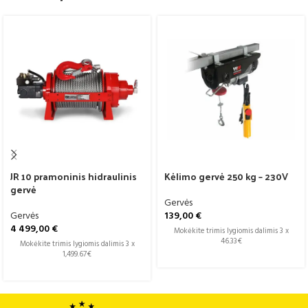
JR 10 pramoninis hidraulinis
Kėlimo gervė 250 kg – 230V
gervė
Gervės
Gervės
139,00
€
4 499,00
€
Mokėkite trimis lygiomis dalimis 3 x
46.33€
Mokėkite trimis lygiomis dalimis 3 x
1,499.67€