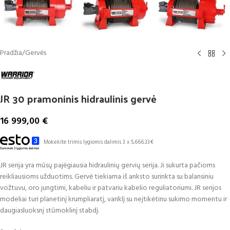
Pradžia
/
Gervės
JR 30 pramoninis hidraulinis gervė
16 999,00
€
Mokėkite trimis lygiomis dalimis 3 x 5,666.33€
JR serija yra mūsų pajėgiausia hidraulinių gervių serija. Ji sukurta pačioms
reikliausioms užduotims. Gervė tiekiama iš anksto surinkta su balansiniu
vožtuvu, oro jungtimi, kabeliu ir patvariu kabelio reguliatoriumi. JR serijos
modeliai turi planetinį krumpliaratį, variklį su neįtikėtinu sukimo momentu ir
daugiasluoksnį stūmoklinį stabdį.