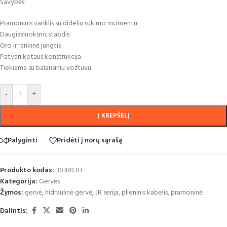
Savybės:
Pramoninis variklis su dideliu sukimo momentu
Daugiasluoksnis stabdis
Oro ir rankinė jungtis
Patvari ketaus konstrukcija
Tiekiama su balansiniu vožtuvu
-
+
Į KREPŠELĮ
Palyginti
Pridėti į norų sąrašą
Produkto kodas:
30JR03H
Kategorija:
Gervės
Žymos:
gervė
,
hidraulinė gervė
,
JR serija
,
plieninis kabelis
,
pramoninė
Dalintis: