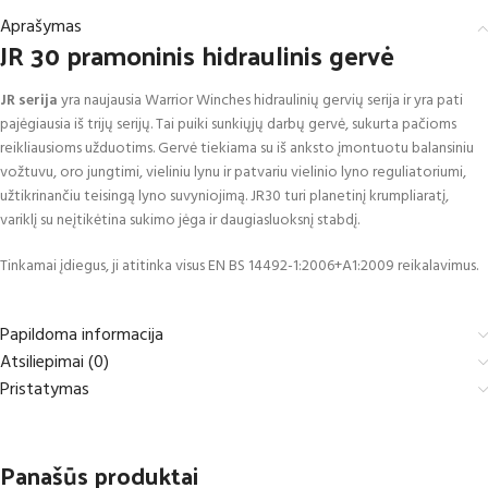
Aprašymas
JR 30 pramoninis hidraulinis gervė
JR serija
yra naujausia Warrior Winches hidraulinių gervių serija ir yra pati
pajėgiausia iš trijų serijų. Tai puiki sunkiųjų darbų gervė, sukurta pačioms
reikliausioms užduotims. Gervė tiekiama su iš anksto įmontuotu balansiniu
vožtuvu, oro jungtimi, vieliniu lynu ir patvariu vielinio lyno reguliatoriumi,
užtikrinančiu teisingą lyno suvyniojimą. JR30 turi planetinį krumpliaratį,
variklį su neįtikėtina sukimo jėga ir daugiasluoksnį stabdį.
Tinkamai įdiegus, ji atitinka visus EN BS 14492-1:2006+A1:2009 reikalavimus.
Papildoma informacija
Atsiliepimai (0)
Pristatymas
Panašūs produktai